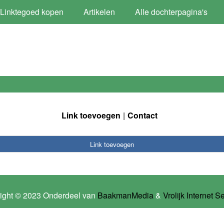
Linktegoed kopen
Artikelen
Alle dochterpagina's
Link toevoegen
Contact
Link toevoegen
ight © 2023 Onderdeel van
BaakmanMedia
&
Vrolijk Internet S